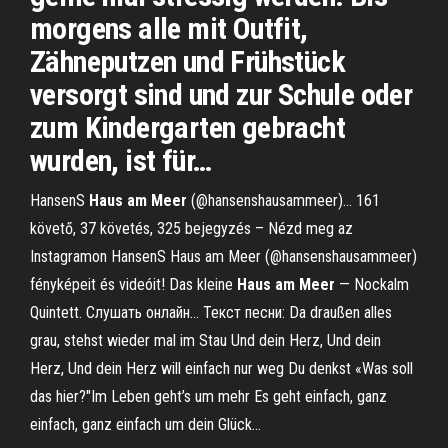
morgens alle mit Outfit,
Zähneputzen und Frühstück
versorgt sind und zur Schule oder
zum Kindergarten gebracht
wurden, ist für…
HansenS
Haus
am
Meer
(@hansenshausammeer)... 161
követő, 37 követés, 325 bejegyzés – Nézd meg az
Instagramon HansenS Haus am Meer (@hansenshausammeer)
fényképeit és videóit! Das kleine
Haus
am
Meer
— Nockalm
Quintett. Слушать онлайн… Текст песни: Da draußen alles
grau, stehst wieder mal im Stau Und dein Herz, Und dein
Herz, Und dein Herz will einfach nur weg Du denkst «Was soll
das hier?"Im Leben geht’s um mehr Es geht einfach, ganz
einfach, ganz einfach um dein Glück...