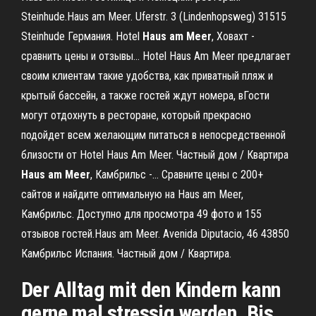
Steinhude.Haus am Meer. Uferstr. 3 (Lindenhopsweg) 31515
Steinhude Германия. Hotel
Haus
am
Meer
, Ховахт -
сравнить цены и отзывы… Hotel Haus Am Meer предлагает
своим клиентам такие удобства, как приватный пляж и
крытый бассейн, а также гостей ждут номера, вГости
могут отдохнуть в ресторане, который прекрасно
подойдет всем желающим питаться в непосредственной
близости от Hotel Haus Am Meer. Частный дом / Квартира
Haus
am
Meer
, Камбрильс -… Сравните цены с 200+
сайтов и найдите оптимальную на Haus am Meer,
Камбрильс. Доступно для просмотра 49 фото и 155
отзывов гостей.Haus am Meer. Avenida Diputacio, 46 43850
Камбрильс Испания. Частный дом / Квартира.
Der Alltag mit den Kindern kann
gerne mal stressig werden. Bis