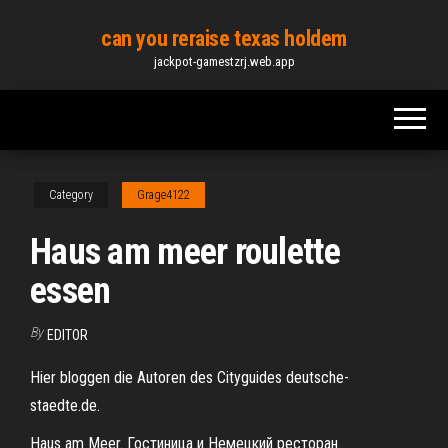
Skip
can you reraise texas holdem
to
jackpot-gamestzrj.web.app
the
content
Category
Grage4122
Haus am meer roulette
essen
By
EDITOR
Hier bloggen die Autoren des Cityguides deutsche-
staedte.de.
Haus am Meer. Гостиница и Немецкий ресторан.